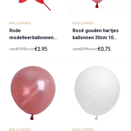
BALLONNEN
BALLONNEN
Rode
Rosé gouden hartjes
modelleerballonnen
ballonnen 30cm 10
outlet
stuks
€
1.95
€
0.75
van
€
7.95
voor
van
€
2.95
voor
BALLONNEN
BALLONNEN