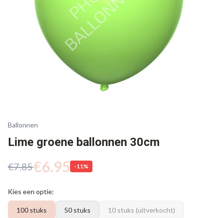
Ballonnen
Lime groene ballonnen 30cm
€
6.95
€
7.85
-
11
%
Kies een optie:
100 stuks
50 stuks
10 stuks
(uitverkocht)