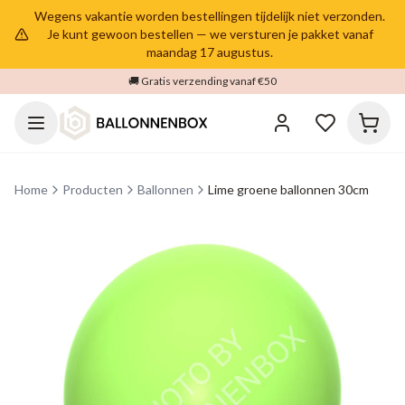
Wegens vakantie worden bestellingen tijdelijk niet verzonden.
Je kunt gewoon bestellen — we versturen je pakket vanaf
maandag 17 augustus.
🚚 Gratis verzending vanaf €50
Home
Producten
Ballonnen
Lime groene ballonnen 30cm