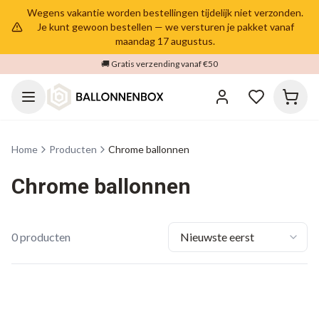
Wegens vakantie worden bestellingen tijdelijk niet verzonden.
Je kunt gewoon bestellen — we versturen je pakket vanaf
maandag 17 augustus.
🚚 Gratis verzending vanaf €50
Home
Producten
Chrome ballonnen
Chrome ballonnen
0
producten