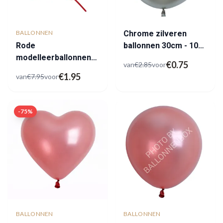
BALLONNEN
Chrome zilveren
Rode
ballonnen 30cm - 10
modelleerballonnen
stuks
€
0.75
van
€
2.85
voor
outlet
€
1.95
van
€
7.95
voor
-
75
%
BALLONNEN
BALLONNEN