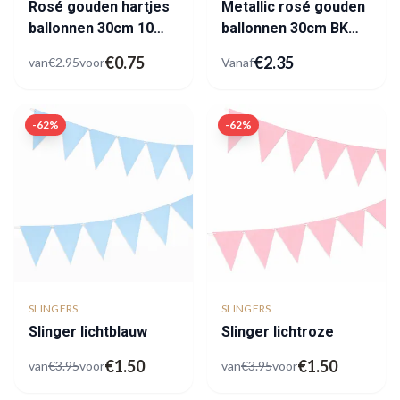
Rosé gouden hartjes
Metallic rosé gouden
ballonnen 30cm 10
ballonnen 30cm BK
stuks
Latex
€
0.75
€
2.35
van
€
2.95
voor
Vanaf
-
62
%
-
62
%
SLINGERS
SLINGERS
Slinger lichtblauw
Slinger lichtroze
€
1.50
€
1.50
van
€
3.95
voor
van
€
3.95
voor