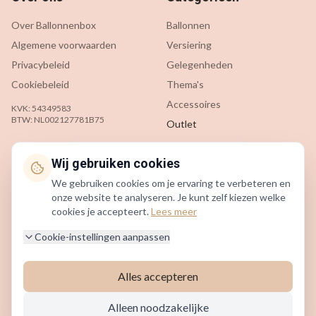
Over Ballonnenbox
Ballonnen
Algemene voorwaarden
Versiering
Privacybeleid
Gelegenheden
Cookiebeleid
Thema's
Accessoires
KVK: 54349583
BTW: NL002127781B75
Outlet
Klantenservice
Contact
Wij gebruiken cookies
We gebruiken cookies om je ervaring te verbeteren en
Contact
info@ballonnenbox.nl
onze website te analyseren. Je kunt zelf kiezen welke
Veelgestelde vragen
085 200 7442
cookies je accepteert.
Lees meer
Verzending & levering
Beverwijk, Nederland
Cookie-instellingen aanpassen
Retourneren
Alles accepteren
©
2026
Ballonnenbox. Alle rechten voorbehouden.
Alleen noodzakelijke