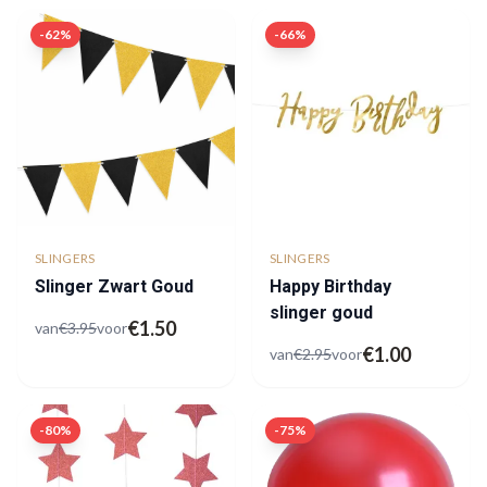
-
62
%
-
66
%
SLINGERS
SLINGERS
Slinger Zwart Goud
Happy Birthday
slinger goud
€
1.50
van
€
3.95
voor
€
1.00
van
€
2.95
voor
-
80
%
-
75
%