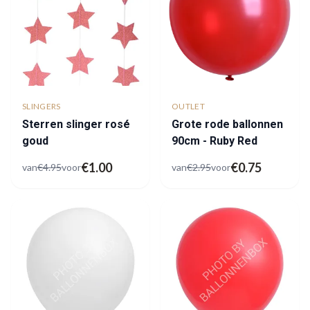
SLINGERS
OUTLET
Sterren slinger rosé
Grote rode ballonnen
goud
90cm - Ruby Red
€
1.00
€
0.75
van
€
4.95
voor
van
€
2.95
voor