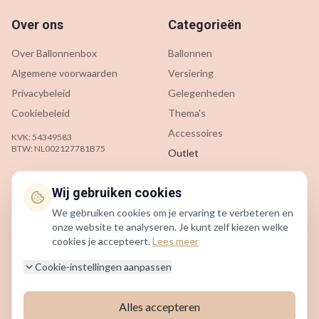
Over ons
Categorieën
Over Ballonnenbox
Ballonnen
Algemene voorwaarden
Versiering
Privacybeleid
Gelegenheden
Cookiebeleid
Thema's
Accessoires
KVK: 54349583
BTW: NL002127781B75
Outlet
Klantenservice
Contact
Wij gebruiken cookies
We gebruiken cookies om je ervaring te verbeteren en
Contact
info@ballonnenbox.nl
onze website te analyseren. Je kunt zelf kiezen welke
Veelgestelde vragen
085 200 7442
cookies je accepteert.
Lees meer
Verzending & levering
Beverwijk, Nederland
Cookie-instellingen aanpassen
Retourneren
Alles accepteren