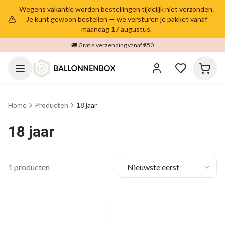
Wegens vakantie worden bestellingen tijdelijk niet verzonden.
Je kunt gewoon bestellen — we versturen je pakket vanaf
maandag 17 augustus.
🚚 Gratis verzending vanaf €50
Home
Producten
18 jaar
18 jaar
1
producten