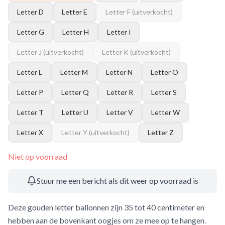
Letter D
Letter E
Letter F
(uitverkocht)
Letter G
Letter H
Letter I
Letter J
(uitverkocht)
Letter K
(uitverkocht)
Letter L
Letter M
Letter N
Letter O
Letter P
Letter Q
Letter R
Letter S
Letter T
Letter U
Letter V
Letter W
Letter X
Letter Y
(uitverkocht)
Letter Z
Niet op voorraad
Stuur me een bericht als dit weer op voorraad is
Deze gouden letter ballonnen zijn 35 tot 40 centimeter en
hebben aan de bovenkant oogjes om ze mee op te hangen.