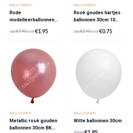
BALLONNEN
BALLONNEN
Rode
Rosé gouden hartjes
modelleerballonnen
ballonnen 30cm 10
outlet
stuks
€
1.95
€
0.75
van
€
7.95
voor
van
€
2.95
voor
BALLONNEN
BALLONNEN
Metallic rosé gouden
Witte ballonnen 30cm
ballonnen 30cm BK
€
1.85
Vanaf