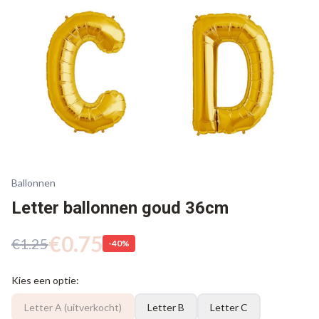
Ballonnen
Letter ballonnen goud 36cm
€
0.75
€
1.25
-
40
%
Kies een optie:
Letter A
(uitverkocht)
Letter B
Letter C