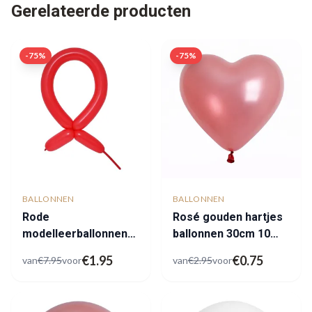
Gerelateerde producten
-
75
%
-
75
%
BALLONNEN
BALLONNEN
Rode
Rosé gouden hartjes
modelleerballonnen
ballonnen 30cm 10
outlet
stuks
€
1.95
€
0.75
van
€
7.95
voor
van
€
2.95
voor