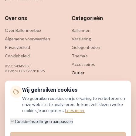
Over ons
Categorieën
Over Ballonnenbox
Ballonnen
Algemene voorwaarden
Versiering
Privacybeleid
Gelegenheden
Cookiebeleid
Thema's
Accessoires
KVK: 54349583
BTW: NL002127781B75
Outlet
Klantenservice
Contact
Wij gebruiken cookies
We gebruiken cookies om je ervaring te verbeteren en
Contact
info@ballonnenbox.nl
onze website te analyseren. Je kunt zelf kiezen welke
Veelgestelde vragen
085 200 7442
cookies je accepteert.
Lees meer
Verzending & levering
Beverwijk, Nederland
Cookie-instellingen aanpassen
Retourneren