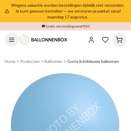
Wegens vakantie worden bestellingen tijdelijk niet verzonden.
Je kunt gewoon bestellen — we versturen je pakket vanaf
maandag 17 augustus.
🚚 Gratis verzending vanaf €50
Home
Producten
Ballonnen
Grote lichtblauwe ballonnen