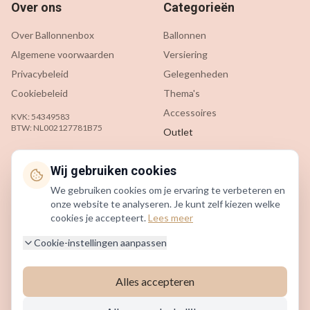
Over ons
Categorieën
Over Ballonnenbox
Ballonnen
Algemene voorwaarden
Versiering
Privacybeleid
Gelegenheden
Cookiebeleid
Thema's
Accessoires
KVK: 54349583
BTW: NL002127781B75
Outlet
Klantenservice
Contact
Wij gebruiken cookies
We gebruiken cookies om je ervaring te verbeteren en
Contact
info@ballonnenbox.nl
onze website te analyseren. Je kunt zelf kiezen welke
Veelgestelde vragen
085 200 7442
cookies je accepteert.
Lees meer
Verzending & levering
Beverwijk, Nederland
Cookie-instellingen aanpassen
Retourneren
Alles accepteren
©
2026
Ballonnenbox. Alle rechten voorbehouden.