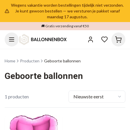
Wegens vakantie worden bestellingen tijdelijk niet verzonden.
Je kunt gewoon bestellen — we versturen je pakket vanaf
maandag 17 augustus.
🚚 Gratis verzending vanaf €50
Home
Producten
Geboorte ballonnen
Geboorte ballonnen
1
producten