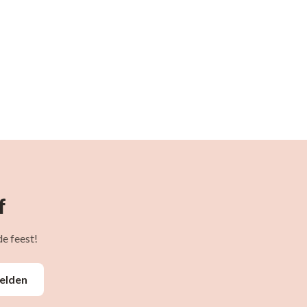
f
e feest!
elden