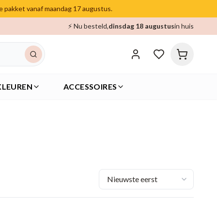
je pakket vanaf maandag 17 augustus.
⚡ Nu besteld,
dinsdag 18 augustus
in huis
KLEUREN
ACCESSOIRES