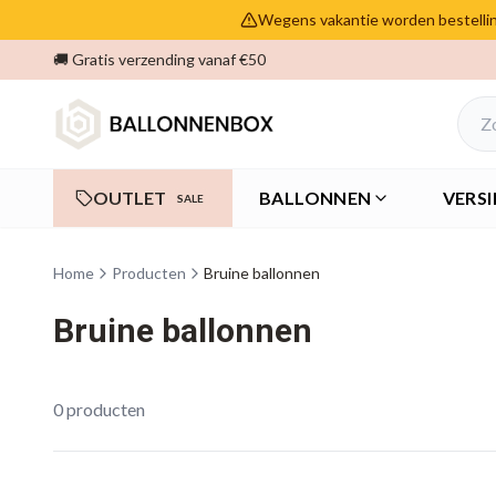
Wegens vakantie worden bestelling
🚚 Gratis verzending vanaf €50
OUTLET
BALLONNEN
VERSI
SALE
Home
Producten
Bruine ballonnen
Bruine ballonnen
0
producten