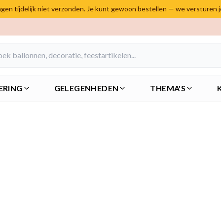
en tijdelijk niet verzonden. Je kunt gewoon bestellen — we versturen 
ERING
GELEGENHEDEN
THEMA'S