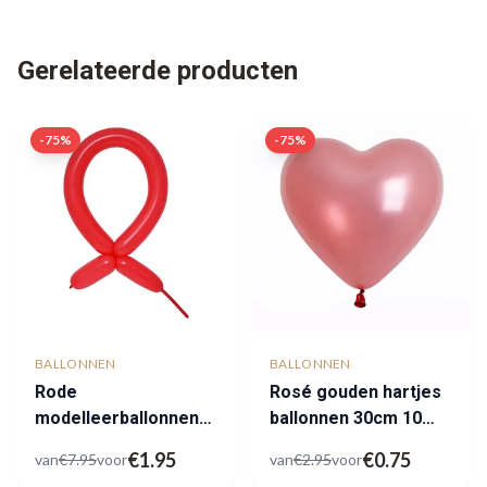
Gerelateerde producten
-
75
%
-
75
%
BALLONNEN
BALLONNEN
Rode
Rosé gouden hartjes
modelleerballonnen
ballonnen 30cm 10
outlet
stuks
€
1.95
€
0.75
van
€
7.95
voor
van
€
2.95
voor