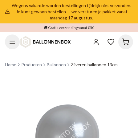
Wegens vakantie worden bestellingen tijdelijk niet verzonden.
Je kunt gewoon bestellen — we versturen je pakket vanaf
maandag 17 augustus.
🚚 Gratis verzending vanaf €50
Home
Producten
Ballonnen
Zilveren ballonnen 13cm