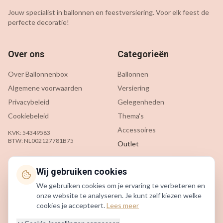
Jouw specialist in ballonnen en feestversiering. Voor elk feest de
perfecte decoratie!
Over ons
Categorieën
Over Ballonnenbox
Ballonnen
Algemene voorwaarden
Versiering
Privacybeleid
Gelegenheden
Cookiebeleid
Thema's
Accessoires
KVK: 54349583
BTW: NL002127781B75
Outlet
Klantenservice
Contact
Wij gebruiken cookies
We gebruiken cookies om je ervaring te verbeteren en
Contact
info@ballonnenbox.nl
onze website te analyseren. Je kunt zelf kiezen welke
Veelgestelde vragen
085 200 7442
cookies je accepteert.
Lees meer
Verzending & levering
Beverwijk, Nederland