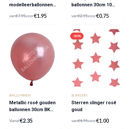
modelleerballonnen
ballonnen 30cm 10
outlet
stuks
€
1.95
€
0.75
van
€
7.95
voor
van
€
2.95
voor
-
80
%
BALLONNEN
SLINGERS
Metallic rosé gouden
Sterren slinger rosé
ballonnen 30cm BK
goud
Latex
€
2.35
€
1.00
Vanaf
van
€
4.95
voor