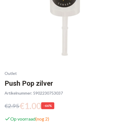
Outlet
Push Pop zilver
Artikelnummer:
5902230753037
€
1.00
€
2.95
-
66
%
Op voorraad
(nog
2
)