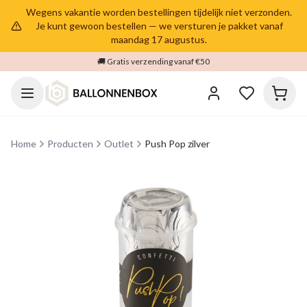
Wegens vakantie worden bestellingen tijdelijk niet verzonden.
Je kunt gewoon bestellen — we versturen je pakket vanaf
maandag 17 augustus.
🚚 Gratis verzending vanaf €50
Home
Producten
Outlet
Push Pop zilver