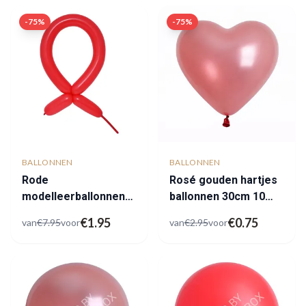
-
75
%
-
75
%
BALLONNEN
BALLONNEN
Rode
Rosé gouden hartjes
modelleerballonnen
ballonnen 30cm 10
outlet
stuks
€
1.95
€
0.75
van
€
7.95
voor
van
€
2.95
voor