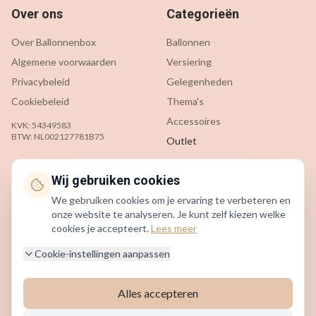
Over ons
Categorieën
Over Ballonnenbox
Ballonnen
Algemene voorwaarden
Versiering
Privacybeleid
Gelegenheden
Cookiebeleid
Thema's
Accessoires
KVK: 54349583
BTW: NL002127781B75
Outlet
Klantenservice
Contact
Wij gebruiken cookies
We gebruiken cookies om je ervaring te verbeteren en
Contact
info@ballonnenbox.nl
onze website te analyseren. Je kunt zelf kiezen welke
Veelgestelde vragen
085 200 7442
cookies je accepteert.
Lees meer
Verzending & levering
Beverwijk, Nederland
Cookie-instellingen aanpassen
Retourneren
Alles accepteren