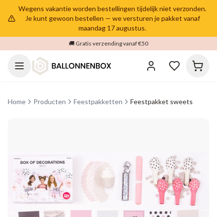
Wegens vakantie worden bestellingen tijdelijk niet verzonden.
Je kunt gewoon bestellen — we versturen je pakket vanaf
maandag 17 augustus.
🚚 Gratis verzending vanaf €50
Home
Producten
Feestpakketten
Feestpakket sweets