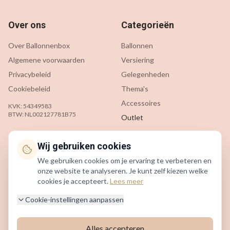
Over ons
Categorieën
Over Ballonnenbox
Ballonnen
Algemene voorwaarden
Versiering
Privacybeleid
Gelegenheden
Cookiebeleid
Thema's
Accessoires
KVK: 54349583
BTW: NL002127781B75
Outlet
Klantenservice
Contact
Wij gebruiken cookies
We gebruiken cookies om je ervaring te verbeteren en
Contact
info@ballonnenbox.nl
onze website te analyseren. Je kunt zelf kiezen welke
Veelgestelde vragen
085 200 7442
cookies je accepteert.
Lees meer
Verzending & levering
Beverwijk, Nederland
Cookie-instellingen aanpassen
Retourneren
Alles accepteren