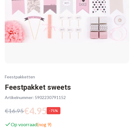
Feestpakketten
Feestpakket sweets
Artikelnummer:
5902230791152
€
4.95
€
16.95
-
71
%
Op voorraad
(nog
9
)