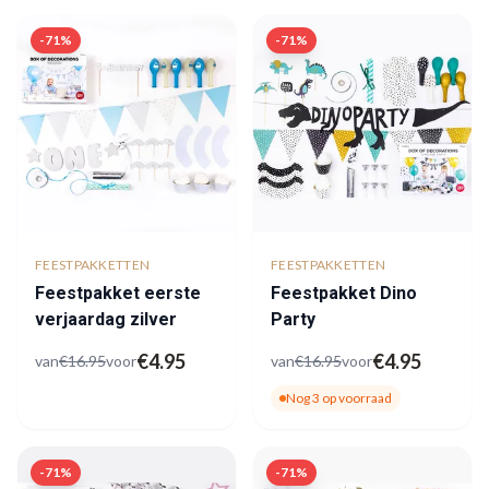
-
71
%
-
71
%
FEESTPAKKETTEN
FEESTPAKKETTEN
Feestpakket eerste
Feestpakket Dino
verjaardag zilver
Party
€
4.95
€
4.95
van
€
16.95
voor
van
€
16.95
voor
Nog
3
op voorraad
-
71
%
-
71
%