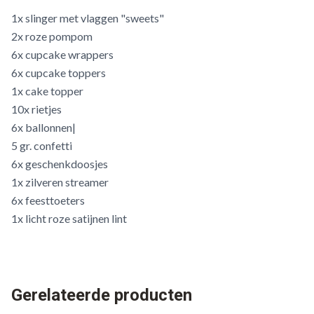
1x slinger met vlaggen "sweets"
2x roze pompom
6x cupcake wrappers
6x cupcake toppers
1x cake topper
10x rietjes
6x ballonnen|
5 gr. confetti
6x geschenkdoosjes
1x zilveren streamer
6x feesttoeters
1x licht roze satijnen lint
Gerelateerde producten