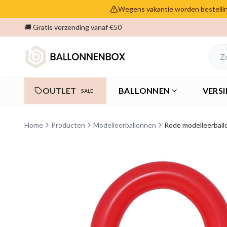
Wegens vakantie worden bestelling
🚚 Gratis verzending vanaf €50
OUTLET
BALLONNEN
VERSI
SALE
Home
Producten
Modelleerballonnen
Rode modelleerbal