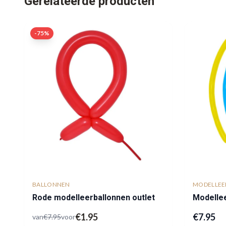
Gerelateerde producten
-
75
%
BALLONNEN
MODELLEE
Rode modelleerballonnen outlet
Modelle
€
1.95
€
7.95
van
€
7.95
voor