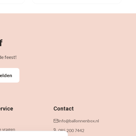
f
e feest!
elden
rvice
Contact
info@ballonnenbox.nl
e vragen
085 200 7442