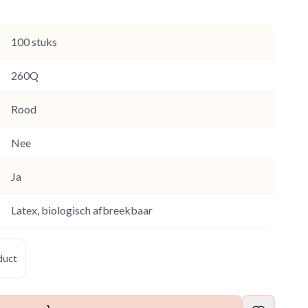
100 stuks
260Q
Rood
Nee
Ja
Latex, biologisch afbreekbaar
oduct