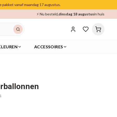
je pakket vanaf maandag 17 augustus.
⚡ Nu besteld,
dinsdag 18 augustus
in huis
KLEUREN
ACCESSOIRES
rballonnen
6