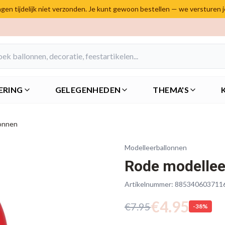
en tijdelijk niet verzonden. Je kunt gewoon bestellen — we versturen 
ERING
GELEGENHEDEN
THEMA'S
lonnen
Modelleerballonnen
Rode modellee
Artikelnummer:
885340603711
€
4.95
€
7.95
-
38
%