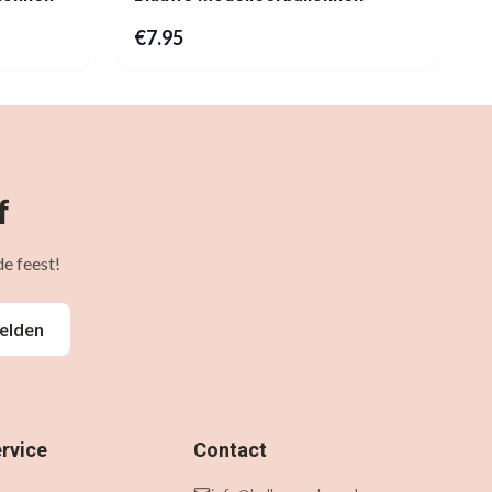
€
7.95
f
e feest!
elden
rvice
Contact