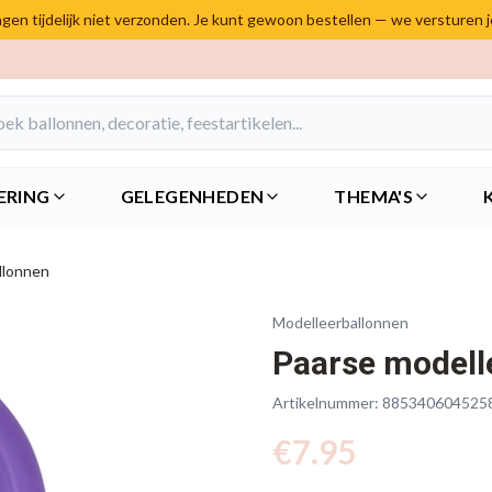
en tijdelijk niet verzonden. Je kunt gewoon bestellen — we versturen 
ERING
GELEGENHEDEN
THEMA'S
llonnen
Modelleerballonnen
Paarse modell
Artikelnummer:
885340604525
€
7.95