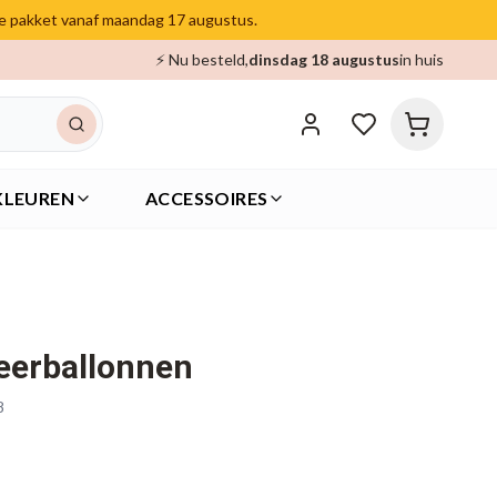
je pakket vanaf maandag 17 augustus.
⚡ Nu besteld,
dinsdag 18 augustus
in huis
KLEUREN
ACCESSOIRES
eerballonnen
8