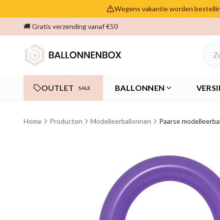
Wegens vakantie worden bestelling
🚚 Gratis verzending vanaf €50
OUTLET
BALLONNEN
VERSI
SALE
Home
Producten
Modelleerballonnen
Paarse modelleerba