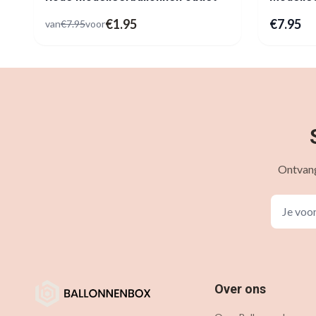
€
1.95
€
7.95
van
€
7.95
voor
Ontvang
Over ons