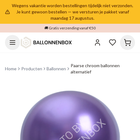
Wegens vakantie worden bestellingen tijdelijk niet verzonden.
Je kunt gewoon bestellen — we versturen je pakket vanaf
maandag 17 augustus.
🚚 Gratis verzending vanaf €50
Paarse chroom ballonnen
Home
Producten
Ballonnen
alternatief