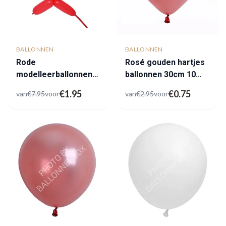
BALLONNEN
BALLONNEN
Rode
Rosé gouden hartjes
modelleerballonnen
ballonnen 30cm 10
outlet
stuks
€
1.95
€
0.75
van
€
7.95
voor
van
€
2.95
voor