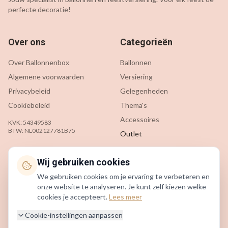
perfecte decoratie!
Over ons
Categorieën
Over Ballonnenbox
Ballonnen
Algemene voorwaarden
Versiering
Privacybeleid
Gelegenheden
Cookiebeleid
Thema's
Accessoires
KVK: 54349583
BTW: NL002127781B75
Outlet
Klantenservice
Contact
Wij gebruiken cookies
We gebruiken cookies om je ervaring te verbeteren en
Contact
info@ballonnenbox.nl
onze website te analyseren. Je kunt zelf kiezen welke
Veelgestelde vragen
085 200 7442
cookies je accepteert.
Lees meer
Verzending & levering
Beverwijk, Nederland
Cookie-instellingen aanpassen
Retourneren