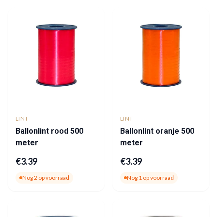
LINT
LINT
Ballonlint rood 500
Ballonlint oranje 500
meter
meter
€
3.39
€
3.39
Nog
2
op voorraad
Nog
1
op voorraad