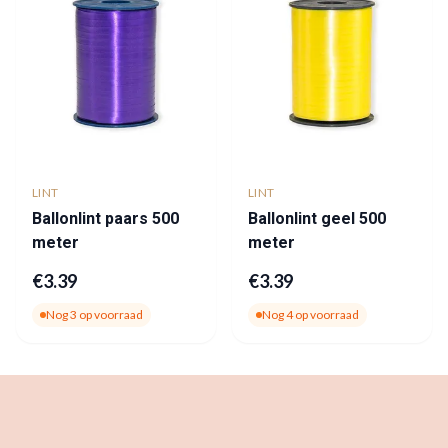
LINT
LINT
Ballonlint paars 500
Ballonlint geel 500
meter
meter
€
3.39
€
3.39
Nog
3
op voorraad
Nog
4
op voorraad