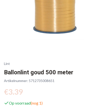
Lint
Ballonlint goud 500 meter
Artikelnummer:
5712735008651
€
3.39
Op voorraad
(nog
1
)