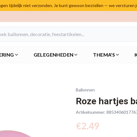
en tijdelijk niet verzonden. Je kunt gewoon bestellen — we versturen 
ERING
GELEGENHEDEN
THEMA'S
Ballonnen
Roze hartjes b
Artikelnummer:
885340601776
€
2.49