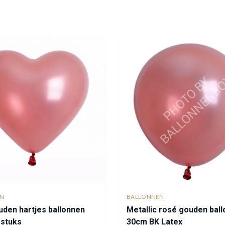
EN
BALLONNEN
den hartjes ballonnen
Metallic rosé gouden bal
 stuks
30cm BK Latex