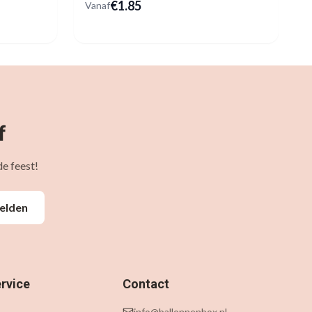
€
1.85
Vanaf
f
e feest!
elden
rvice
Contact
info@ballonnenbox.nl