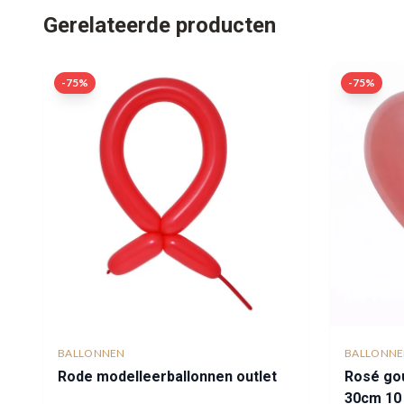
Gerelateerde producten
-
75
%
-
75
%
BALLONNEN
BALLONN
Rode modelleerballonnen outlet
Rosé gou
30cm 10