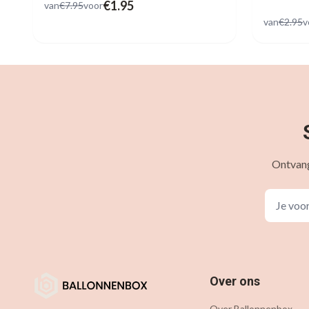
€
1.95
van
€
7.95
voor
van
€
2.95
v
Ontvang
Over ons
Over Ballonnenbox