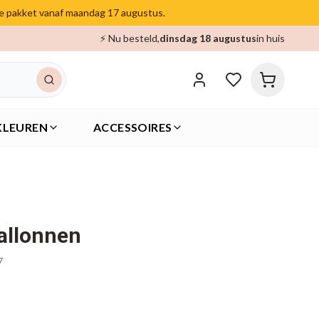
je pakket vanaf maandag 17 augustus.
⚡ Nu besteld,
dinsdag 18 augustus
in huis
KLEUREN
ACCESSOIRES
allonnen
7