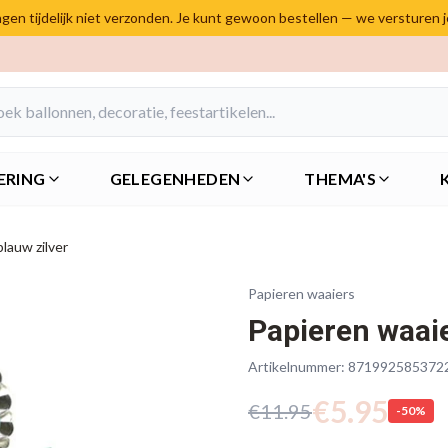
en tijdelijk niet verzonden. Je kunt gewoon bestellen — we versturen 
ERING
GELEGENHEDEN
THEMA'S
blauw zilver
Papieren waaiers
Papieren waaie
Artikelnummer:
871992585372
€
5.95
€
11.95
-
50
%