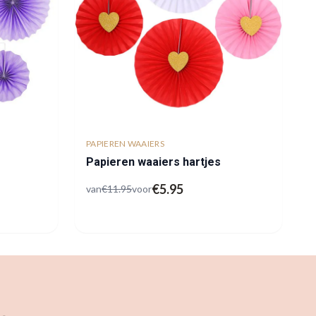
PAPIEREN WAAIERS
Papieren waaiers hartjes
€
5.95
van
€
11.95
voor