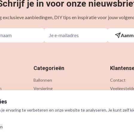
Schrijf je in voor onze nieuwsbrie
 exclusieve aanbiedingen, DIY tips en inspiratie voor jouw volgend
Aanm
Categorieën
Klantense
Ballonnen
Contact
n
Versiering
Veelgesteld
Gelegenheden
Verzending &
ies
Thema's
Retournere
e ervaring te verbeteren en onze website te analyseren. Je kunt zelf ki
Accessoires
Outlet
en