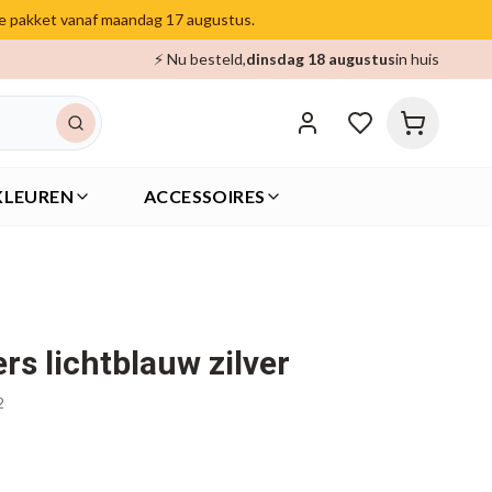
je pakket vanaf maandag 17 augustus.
⚡ Nu besteld,
dinsdag 18 augustus
in huis
KLEUREN
ACCESSOIRES
rs lichtblauw zilver
2