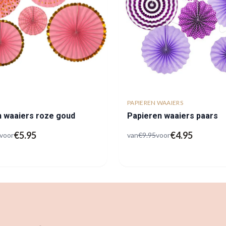
PAPIEREN WAAIERS
n waaiers roze goud
Papieren waaiers paars
€
5.95
€
4.95
voor
van
€
9.95
voor