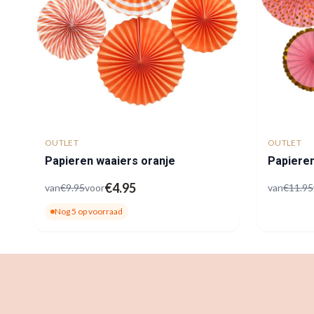
OUTLET
OUTLET
Papieren waaiers oranje
Papiere
€
4.95
van
€
9.95
voor
van
€
11.95
Nog
5
op voorraad