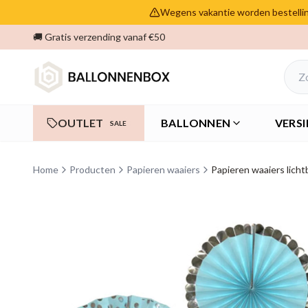
Wegens vakantie worden bestelling
🚚 Gratis verzending vanaf €50
OUTLET
BALLONNEN
VERSI
SALE
Home
Producten
Papieren waaiers
Papieren waaiers licht