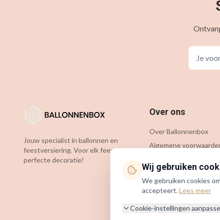
Ontvang
Over ons
Over Ballonnenbox
Jouw specialist in ballonnen en
Algemene voorwaarde
feestversiering. Voor elk feest de
Privacybeleid
perfecte decoratie!
Wij gebruiken cook
Cookiebeleid
We gebruiken cookies om j
KVK: 54349583
accepteert.
Lees meer
BTW: NL002127781B75
Cookie-instellingen aanpass