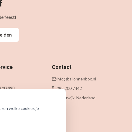
f
e feest!
elden
rvice
Contact
info@ballonnenbox.nl
e vragen
085 200 7442
 levering
Beverwijk, Nederland
n
ezen welke cookies je