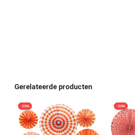
Gerelateerde producten
-
50
%
-
50
%