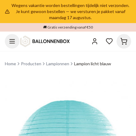
Wegens vakantie worden bestellingen tijdelijk niet verzonden.
Je kunt gewoon bestellen — we versturen je pakket vanaf
maandag 17 augustus.
🚚 Gratis verzending vanaf €50
Home
Producten
Lampionnen
Lampion licht blauw