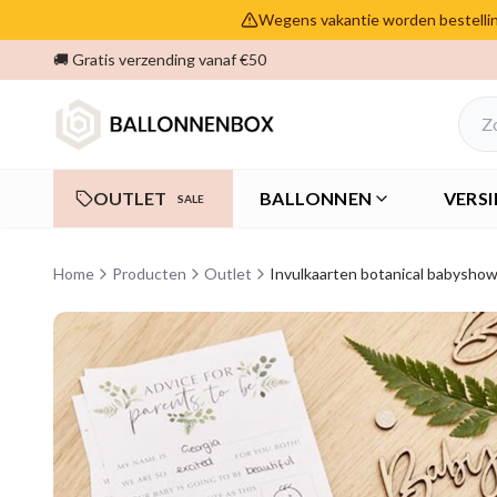
Wegens vakantie worden bestelling
🚚 Gratis verzending vanaf €50
OUTLET
BALLONNEN
VERSI
SALE
Home
Producten
Outlet
Invulkaarten botanical babysho