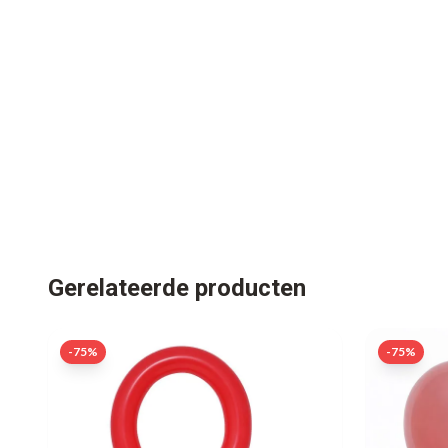
Gerelateerde producten
-
75
%
-
75
%