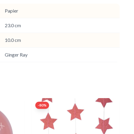
Papier
23.0 cm
10.0 cm
Ginger Ray
-
80
%