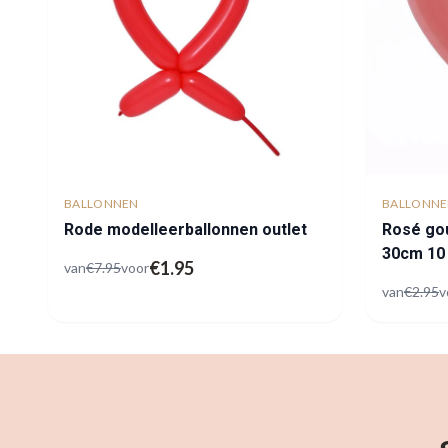
BALLONNEN
BALLONN
Rode modelleerballonnen outlet
Rosé gou
30cm 10
€
1.95
van
€
7.95
voor
van
€
2.95
v