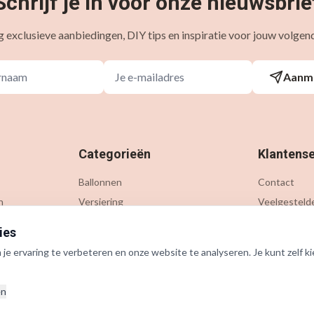
Schrijf je in voor onze nieuwsbrie
 exclusieve aanbiedingen, DIY tips en inspiratie voor jouw volgend
Aanm
Categorieën
Klantense
Ballonnen
Contact
n
Versiering
Veelgesteld
Gelegenheden
Verzending &
ies
Thema's
Retournere
e ervaring te verbeteren en onze website te analyseren. Je kunt zelf ki
Accessoires
Outlet
en