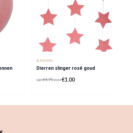
SLINGERS
lonnen
Sterren slinger rosé goud
€
1.00
van
€
4.95
voor