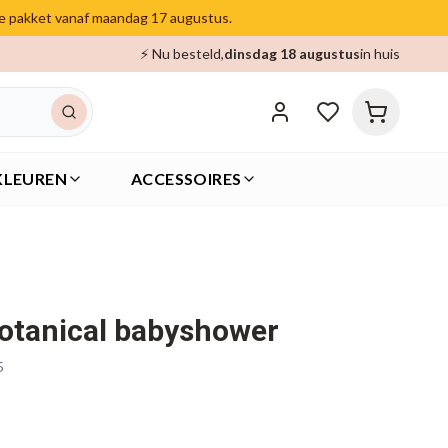
je pakket vanaf maandag 17 augustus.
⚡ Nu besteld,
dinsdag 18 augustus
in huis
KLEUREN
ACCESSOIRES
botanical babyshower
5