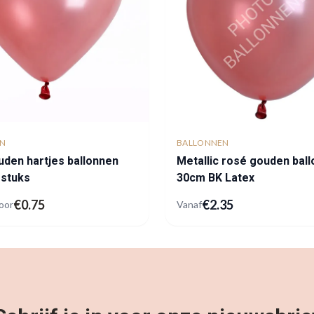
EN
BALLONNEN
den hartjes ballonnen
Metallic rosé gouden bal
 stuks
30cm BK Latex
€
0.75
€
2.35
oor
Vanaf