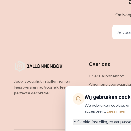
Ontvang
Over ons
Over Ballonnenbox
Jouw specialist in ballonnen en
Algemene voorwaarde
feestversiering. Voor elk feest de
Privacybeleid
perfecte decoratie!
Wij gebruiken cook
Cookiebeleid
We gebruiken cookies om j
KVK: 54349583
accepteert.
Lees meer
BTW: NL002127781B75
Cookie-instellingen aanpass