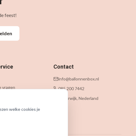
f
e feest!
elden
rvice
Contact
info@ballonnenbox.nl
e vragen
085 200 7442
 levering
Beverwijk, Nederland
n
ezen welke cookies je