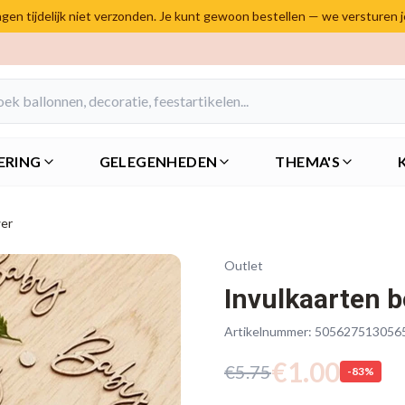
en tijdelijk niet verzonden. Je kunt gewoon bestellen — we versturen 
ERING
GELEGENHEDEN
THEMA'S
wer
Outlet
Invulkaarten 
Artikelnummer:
505627513056
€
1.00
€
5.75
-
83
%