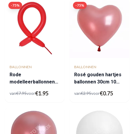
-
75
%
-
75
%
BALLONNEN
BALLONNEN
Rode
Rosé gouden hartjes
modelleerballonnen
ballonnen 30cm 10
outlet
stuks
€
1.95
€
0.75
van
€
7.95
voor
van
€
2.95
voor