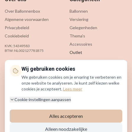
Over Ballonnenbox
Ballonnen
Algemene voorwaarden
Versiering
Privacybeleid
Gelegenheden
Cookiebeleid
Thema's
Accessoires
KVK: 54349583
BTW: NL002127781B75
Outlet
Klantenservice
Contact
Wij gebruiken cookies
We gebruiken cookies om je ervaring te verbeteren en
Contact
info@ballonnenbox.nl
onze website te analyseren. Je kunt zelf kiezen welke
Veelgestelde vragen
085 200 7442
cookies je accepteert.
Lees meer
Verzending & levering
Beverwijk, Nederland
Cookie-instellingen aanpassen
Retourneren
Alles accepteren
©
2026
Ballonnenbox. Alle rechten voorbehouden.
Alleen noodzakelijke