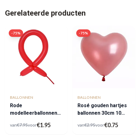
Gerelateerde producten
-
75
%
-
75
%
BALLONNEN
BALLONNEN
Rode
Rosé gouden hartjes
modelleerballonnen
ballonnen 30cm 10
outlet
stuks
€
1.95
€
0.75
van
€
7.95
voor
van
€
2.95
voor