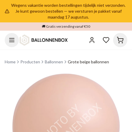
Wegens vakantie worden bestellingen tijdelijk niet verzonden.
Je kunt gewoon bestellen — we versturen je pakket vanaf
maandag 17 augustus.
🚚 Gratis verzending vanaf €50
Home
Producten
Ballonnen
Grote beige ballonnen