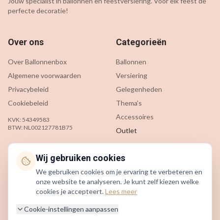
Jouw specialist in ballonnen en feestversiering. Voor elk feest de
perfecte decoratie!
Over ons
Categorieën
Over Ballonnenbox
Ballonnen
Algemene voorwaarden
Versiering
Privacybeleid
Gelegenheden
Cookiebeleid
Thema's
Accessoires
KVK: 54349583
BTW: NL002127781B75
Outlet
Klantenservice
Contact
Wij gebruiken cookies
We gebruiken cookies om je ervaring te verbeteren en
Contact
info@ballonnenbox.nl
onze website te analyseren. Je kunt zelf kiezen welke
Veelgestelde vragen
085 200 7442
cookies je accepteert.
Lees meer
Verzending & levering
Beverwijk, Nederland
Cookie-instellingen aanpassen
Retourneren