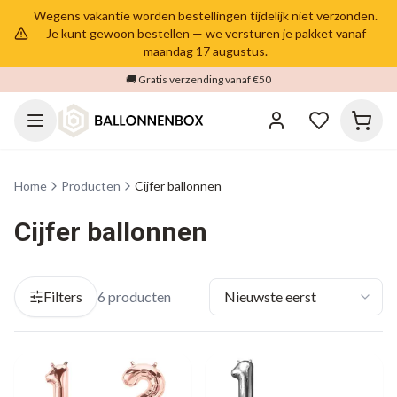
Wegens vakantie worden bestellingen tijdelijk niet verzonden.
Je kunt gewoon bestellen — we versturen je pakket vanaf
maandag 17 augustus.
🚚 Gratis verzending vanaf €50
Home
Producten
Cijfer ballonnen
Cijfer ballonnen
Filters
6
producten