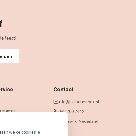
f
e feest!
elden
rvice
Contact
info@ballonnenbox.nl
e vragen
085 200 7442
 levering
Beverwijk, Nederland
n
ezen welke cookies je