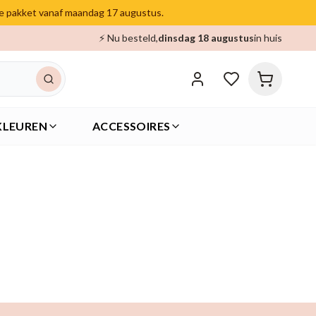
je pakket vanaf maandag 17 augustus.
⚡ Nu besteld,
dinsdag 18 augustus
in huis
KLEUREN
ACCESSOIRES