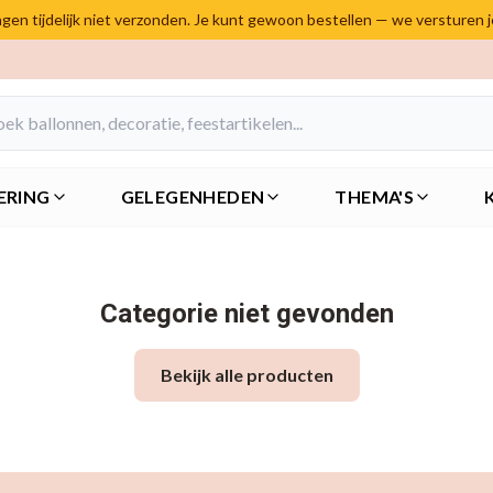
en tijdelijk niet verzonden. Je kunt gewoon bestellen — we versturen 
ERING
GELEGENHEDEN
THEMA'S
Categorie niet gevonden
Bekijk alle producten