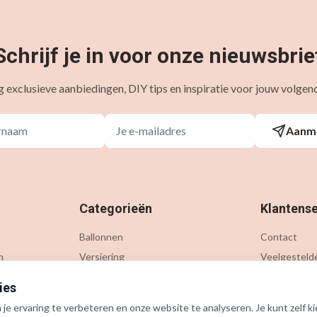
Schrijf je in voor onze nieuwsbrie
 exclusieve aanbiedingen, DIY tips en inspiratie voor jouw volgend
Aanm
Categorieën
Klantense
Ballonnen
Contact
n
Versiering
Veelgesteld
Gelegenheden
Verzending &
ies
Thema's
Retournere
e ervaring te verbeteren en onze website te analyseren. Je kunt zelf ki
Accessoires