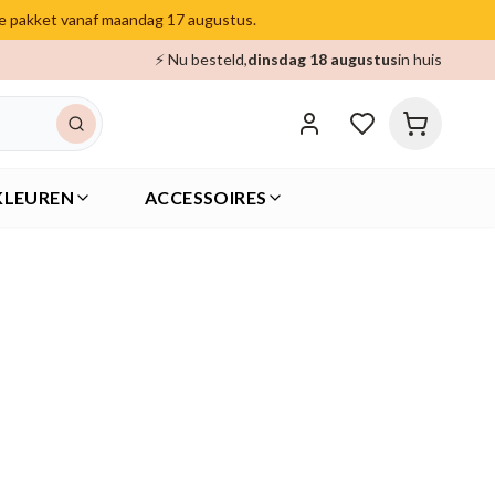
je pakket vanaf maandag 17 augustus.
⚡ Nu besteld,
dinsdag 18 augustus
in huis
KLEUREN
ACCESSOIRES