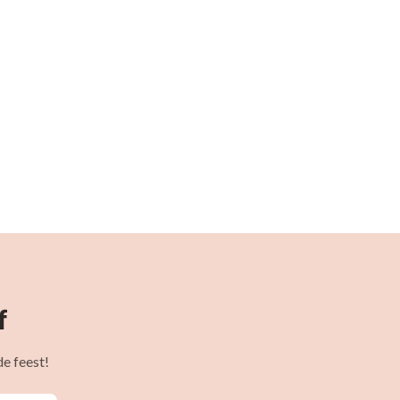
f
e feest!