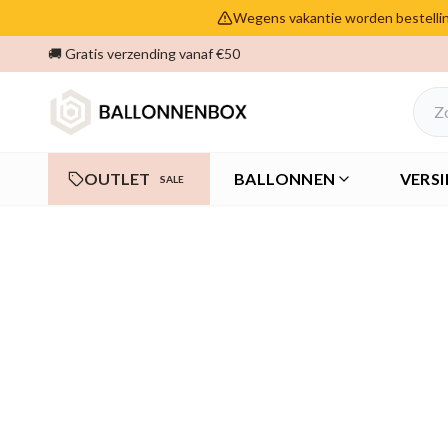
Wegens vakantie worden bestelling
🚚 Gratis verzending vanaf €50
OUTLET
BALLONNEN
VERSI
SALE