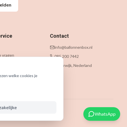
elden
rvice
Contact
info@ballonnenbox.nl
e vragen
085 200 7442
 levering
Beverwijk, Nederland
n
ezen welke cookies je
zakelijke
WhatsApp