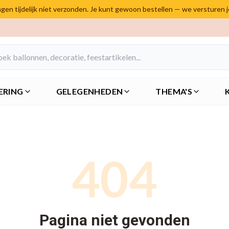
en tijdelijk niet verzonden. Je kunt gewoon bestellen — we versturen 
ERING
GELEGENHEDEN
THEMA'S
404
Pagina niet gevonden