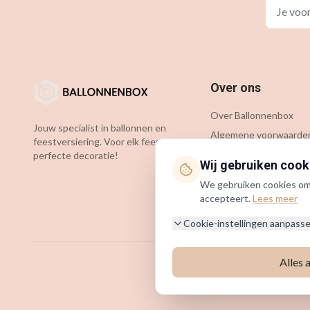
Over ons
Over Ballonnenbox
Jouw specialist in ballonnen en
Algemene voorwaarde
feestversiering. Voor elk feest de
Privacybeleid
perfecte decoratie!
Wij gebruiken cook
Cookiebeleid
We gebruiken cookies om j
KVK: 54349583
accepteert.
Lees meer
BTW: NL002127781B75
Cookie-instellingen aanpass
Alles 