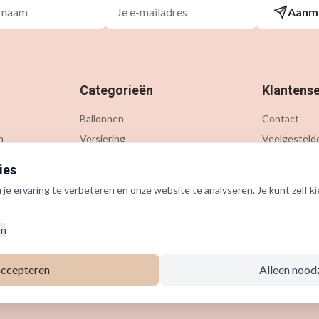
Aanm
Categorieën
Klantense
Ballonnen
Contact
n
Versiering
Veelgesteld
Gelegenheden
Verzending &
ies
Thema's
Retournere
e ervaring te verbeteren en onze website te analyseren. Je kunt zelf ki
Accessoires
Outlet
en
accepteren
Alleen nood
©
2026
Ballonnenbox. Alle rechten voorbehouden.