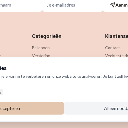
Aanm
Categorieën
Klantense
Ballonnen
Contact
n
Versiering
Veelgesteld
Gelegenheden
Verzending &
ies
Thema's
Retournere
e ervaring te verbeteren en onze website te analyseren. Je kunt zelf ki
Accessoires
Outlet
en
accepteren
Alleen nood
©
2026
Ballonnenbox. Alle rechten voorbehouden.