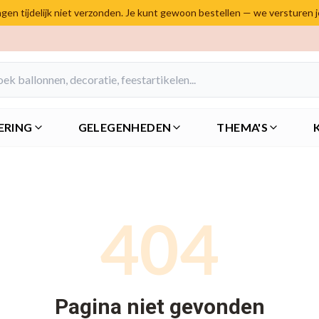
en tijdelijk niet verzonden. Je kunt gewoon bestellen — we versturen 
ERING
GELEGENHEDEN
THEMA'S
404
Pagina niet gevonden