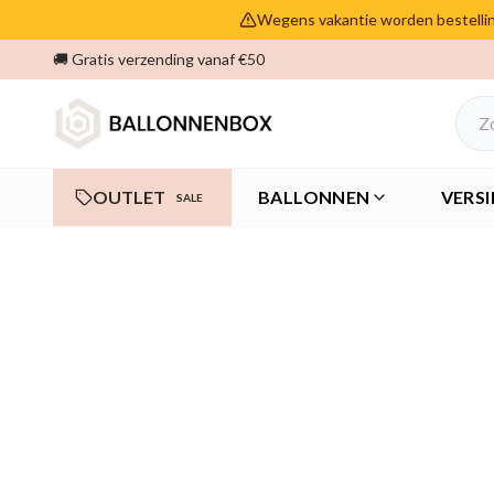
Wegens vakantie worden bestelling
🚚 Gratis verzending vanaf €50
OUTLET
BALLONNEN
VERSI
SALE