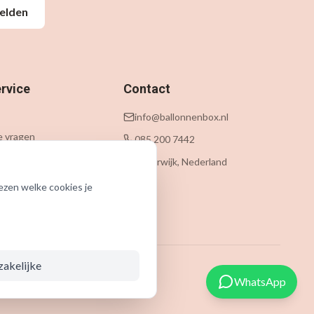
elden
rvice
Contact
info@ballonnenbox.nl
e vragen
085 200 7442
 levering
Beverwijk, Nederland
n
ezen welke cookies je
zakelijke
WhatsApp