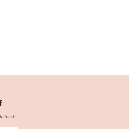
f
e feest!