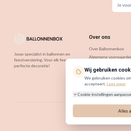
Over ons
Over Ballonnenbox
Jouw specialist in ballonnen en
Algemene voorwaarde
feestversiering. Voor elk feest de
Privacybeleid
perfecte decoratie!
Wij gebruiken cook
Cookiebeleid
We gebruiken cookies om j
KVK: 54349583
accepteert.
Lees meer
BTW: NL002127781B75
Cookie-instellingen aanpass
Alles 