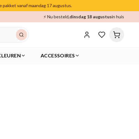
je pakket vanaf maandag 17 augustus.
⚡ Nu besteld,
dinsdag 18 augustus
in huis
KLEUREN
ACCESSOIRES